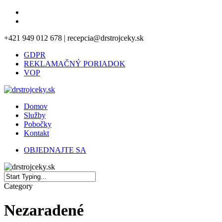
Skip
facebook
to
instagram
main
+421 949 012 678 | recepcia@drstrojceky.sk
content
GDPR
REKLAMAČNÝ PORIADOK
VOP
Menu
Domov
Služby
Pobočky
Kontakt
OBJEDNAJTE SA
Close
Category
Search
Nezaradené