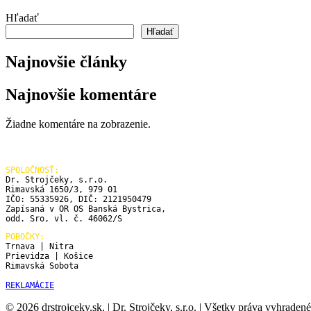
Hľadať
Hľadať
Najnovšie články
Najnovšie komentáre
Žiadne komentáre na zobrazenie.
SPOLOČNOSŤ:
Dr. Strojčeky, s.r.o.

Rimavská 1650/3, 979 01

IČO: 55335926, DIČ: 2121950479

Zapísaná v OR OS Banská Bystrica, 

odd. Sro, vl. č. 46062/S
POBOČKY:
Trnava | Nitra

Prievidza | Košice

Rimavská Sobota

REKLAMÁCIE
© 2026 drstrojceky.sk. | Dr. Strojčeky, s.r.o. | Všetky práva vyhradené